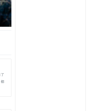
来了
，都