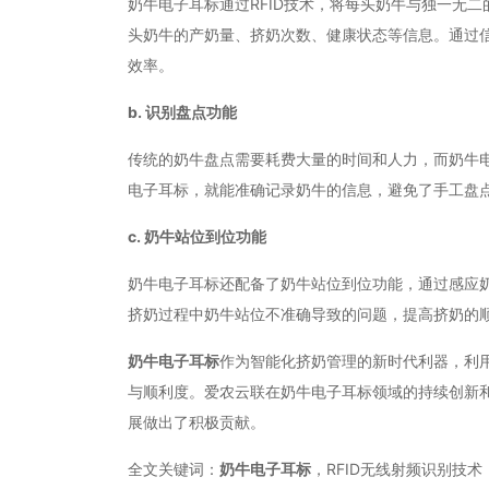
奶牛电子耳标通过RFID技术，将每头奶牛与独一无
头奶牛的产奶量、挤奶次数、健康状态等信息。通过
效率。
b. 识别盘点功能
传统的奶牛盘点需要耗费大量的时间和人力，而奶牛电
电子耳标，就能准确记录奶牛的信息，避免了手工盘
c. 奶牛站位到位功能
奶牛电子耳标还配备了奶牛站位到位功能，通过感应
挤奶过程中奶牛站位不准确导致的问题，提高挤奶的
奶牛电子耳标
作为智能化挤奶管理的新时代利器，利用
与顺利度。爱农云联在奶牛电子耳标领域的持续创新
展做出了积极贡献。
全文关键词：
奶牛电子耳标
，RFID无线射频识别技