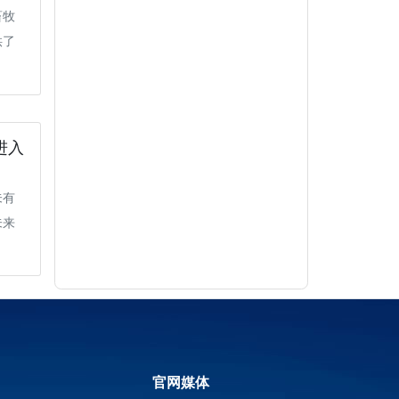
畜牧
供了
进入
未有
未来
官网媒体