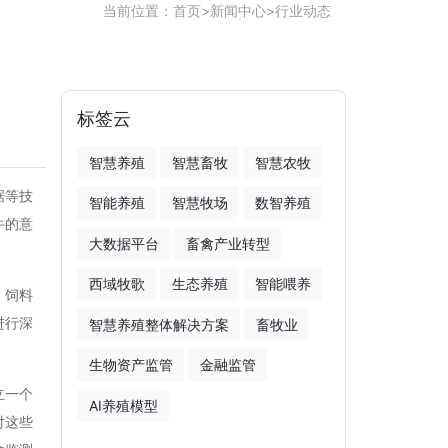
当前位置：
首页
>
新闻中心
>
行业动态
标签云
智慧养殖
智慧畜牧
智慧农牧
据等技
智能养殖
智慧牧场
数智养殖
牛的意
大数据平台
畜禽产业转型
西域牧歌
生态养殖
智能喂养
、饲料
进行深
智慧养殖整体解决方案
畜牧业
生物资产监管
金融监管
立一个
AI养殖模型
对这些