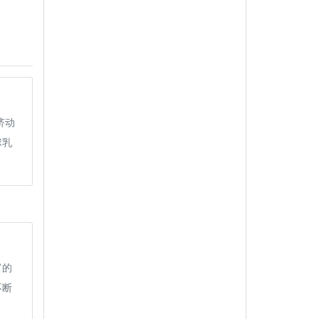
济动
球乳
富的
不断