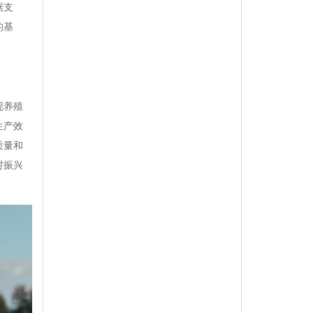
据支
的基
现养殖
生产效
质量和
村振兴