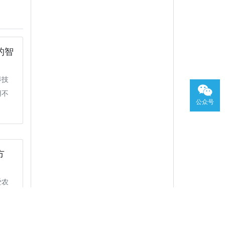
的智
养技
用不
公众号
方
爱农
出了