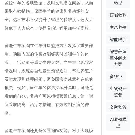
监控牛羊的各项数据，及时发现潜在问题，从而
转型
采取有效措施，保障牛羊的健康和养殖场的安
西域牧歌
全。这种技术不仅提升了管理的精准度，还大大
生态养殖
降低了人力成本，使得养殖过程更加科学高效。
智能喂养
智能牛羊项圈在牛羊健康监控方面发挥了重要作
智慧养殖
用。项圈内置的传感器能够实时监测牛羊的体
整体解决
温、、活动量等重要生理参数。当牛羊出现异常
方案
情况时，系统会自动发出预警通知，帮助养殖户
畜牧业
及时发现和处理问题，避免因疾病或意外造成的
损失。例如，当牛羊的体温持续升高时，可能是
生物资产
监管
发病的前兆，养殖户可以根据预警信息，第一时
间采取隔离、治疗等措施，有效控制疾病的传
金融监管
播。
AI养殖模
型
智能牛羊项圈还具备位置追踪功能。对于大规模