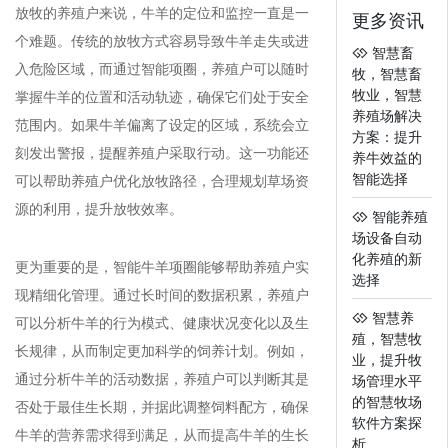
放牧的养殖户来说，牛羊的定位和监控一直是一
更多资讯
个难题。传统的放牧方式容易导致牛羊走失或进
智慧畜
入危险区域，而通过智能项圈，养殖户可以随时
牧，智慧畜
牧业，智慧
掌握牛羊的位置和活动轨迹，确保它们处于安全
养殖场解决
范围内。如果牛羊偏离了设定的区域，系统会立
方案：提升
刻发出警报，提醒养殖户采取行动。这一功能还
养牛效益的
智能选择
可以帮助养殖户优化放牧路径，合理规划草场资
源的利用，提升放牧效率。
智能养殖
场设备自动
化养殖的新
更为重要的是，智能牛羊项圈能够帮助养殖户实
选择
现精细化管理。通过长时间的数据积累，养殖户
智慧养
可以分析牛羊的行为模式、健康状况变化以及生
殖，智慧牧
长规律，从而制定更加科学的饲养计划。例如，
业，提升牧
通过分析牛羊的活动数据，养殖户可以判断其是
场管理水平
的智慧牧场
否处于最佳生长期，并据此调整饲料配方，确保
软件方案探
牛羊的营养需求得到满足，从而提高牛羊的生长
析