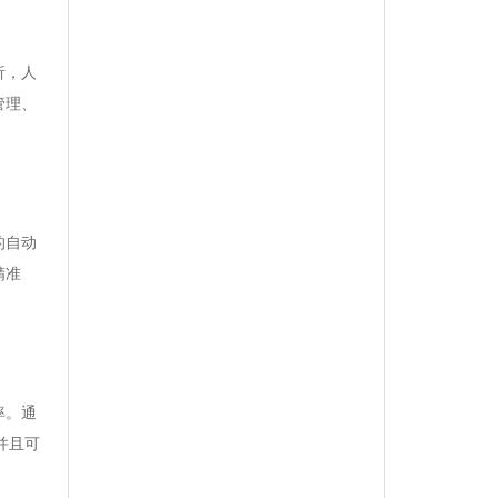
析，人
管理、
的自动
精准
率。通
并且可