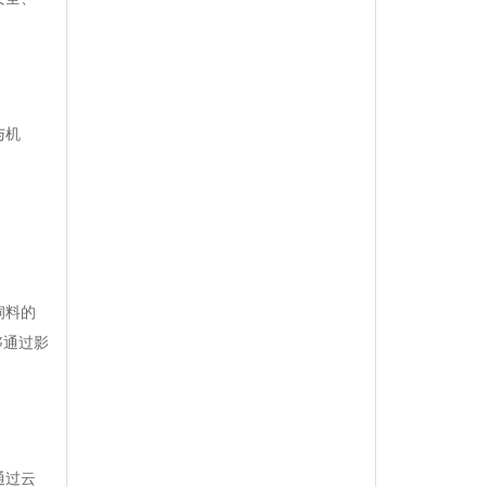
与机
饲料的
够通过影
通过云