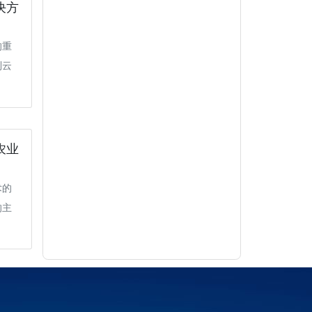
决方
的重
制云
农业
术的
的主