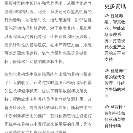
掌握牲畜的生长趋势和营养需求，从而优化饲养
更多资讯
管理和饲料配给。此外，系统还可以监测牲畜的
智慧养
行为活动，如活动时长、活动范围等，以评估牲
殖，智慧牧
畜的运动情况和舒适度。对于禽类养殖，系统可
业，智能农
场管理系
以追踪禽鸟的孵化过程、生长速度和疾病风险，
统：打造现
提供针对性的管理建议。在水产养殖方面，系统
代农业产业
可以监测水质参数、氧气含量和水温等关键指
园的云平台
支持
标，保障水产动物的健康和生长。
智慧养牛
智能化养殖场生资追踪系统的出现为养殖业带来
场的现代化
了巨大的改变。它通过实时监测和精确追踪牲畜
管理：传统
养牛场的对
的生长和健康状态，提供了科学依据和决策支
比
持，帮助农场主和养殖员优化养殖资源利用、改
AI育种：
善养殖环境、提高养殖效率和质量。随着技术的
智能科技如
不断创新和应用的推广，智能化养殖场生资追踪
何驱动畜牧
系统将在养殖业中发挥越来越重要的作用，为农
育种创新
业可持续发展和食品安全做出贡献。