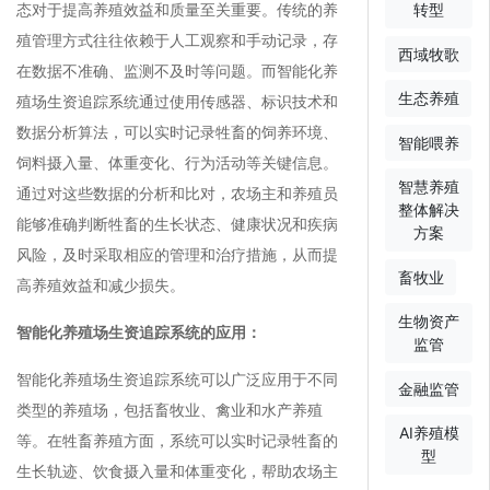
态对于提高养殖效益和质量至关重要。传统的养
转型
殖管理方式往往依赖于人工观察和手动记录，存
西域牧歌
在数据不准确、监测不及时等问题。而智能化养
生态养殖
殖场生资追踪系统通过使用传感器、标识技术和
数据分析算法，可以实时记录牲畜的饲养环境、
智能喂养
饲料摄入量、体重变化、行为活动等关键信息。
智慧养殖
通过对这些数据的分析和比对，农场主和养殖员
整体解决
能够准确判断牲畜的生长状态、健康状况和疾病
方案
风险，及时采取相应的管理和治疗措施，从而提
畜牧业
高养殖效益和减少损失。
生物资产
智能化养殖场生资追踪系统的应用：
监管
智能化养殖场生资追踪系统可以广泛应用于不同
金融监管
类型的养殖场，包括畜牧业、禽业和水产养殖
AI养殖模
等。在牲畜养殖方面，系统可以实时记录牲畜的
型
生长轨迹、饮食摄入量和体重变化，帮助农场主