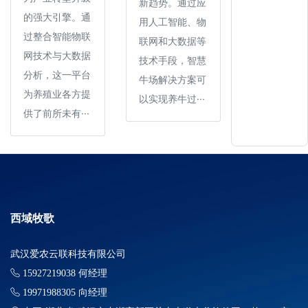
新趋势。通过应
的强大引擎。通
用人工智能、物
过整合智能物联
联网和大数据等
网技术与大数据
技术手段，智慧
分析，这一平台
牛场解决方案可
为养殖业各方提
以实现养牛过···
供了前所未有···
西域牧歌
武汉爱农云联科技有限公司
15927219038 何经理
19971988305 向经理