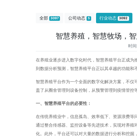
全部
公司动态
行业动态
3097
5
3092
智慧养殖，智慧牧场，智
时间
在养殖业逐步进入数字化时代，智慧养殖平台正成为
到数据分析预测，智慧养殖平台正以其卓越的功能和
智慧养殖平台作为一个全面的数字化解决方案，不仅
盖了从圈舍管理到设备控制，从预警管理到疫情管控
一、智慧养殖平台的必要性：
在传统养殖业中，信息孤岛、效率低下、资源浪费等
通过整合传感器、监控设备等先进技术，实现对养殖
化。此外，平台还可以对大量的数据进行分析和挖掘