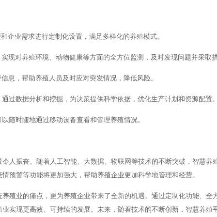
和企业需求进行定制化设置，满足多样化的养殖模式。
，实现对养殖环境、动物健康等方面的全方位监测，及时发现问题并采取
警信息，帮助养殖人员及时应对突发情况，降低风险。
，通过数据分析和挖掘，为决策提供科学依据，优化生产计划和资源配置
可以随时随地通过移动设备查看和管理养殖情况。
景令人振奋。随着人工智能、大数据、物联网等技术的不断突破，智慧养
疫情预警等功能将更加强大，帮助养殖企业更加科学地管理和经营。
统养殖业的痛点，更为养殖企业带来了全新的机遇。通过定制化功能、全
殖业实现更高效、可持续的发展。未来，随着技术的不断创新，智慧养殖