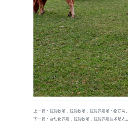
上一篇：
智慧牧场，智慧牧场，智慧养殖场：物联网
下一篇：
自动化养殖，智慧牧场，智慧养殖技术是农