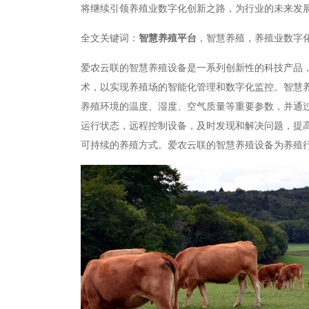
将继续引领养殖业数字化创新之路，为行业的未来发
全文关键词：
智慧养殖平台
，智慧养殖，养殖业数字
爱农云联的智慧养殖设备是一系列创新性的科技产品
术，以实现养殖场的智能化管理和数字化监控。智慧
养殖环境的温度、湿度、空气质量等重要参数，并通
运行状态，远程控制设备，及时发现和解决问题，提
可持续的养殖方式。爱农云联的智慧养殖设备为养殖