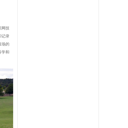
联网技
和记录
殖场的
科学和