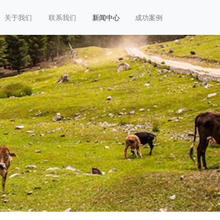
关于我们
联系我们
新闻中心
成功案例