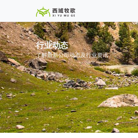
行业动态
了解最新公司动态及行业资讯